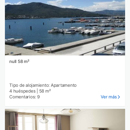
null 58 m²
Tipo de alojamiento: Apartamento
4 huéspedes
|
58 m²
Comentarios: 9
Ver más