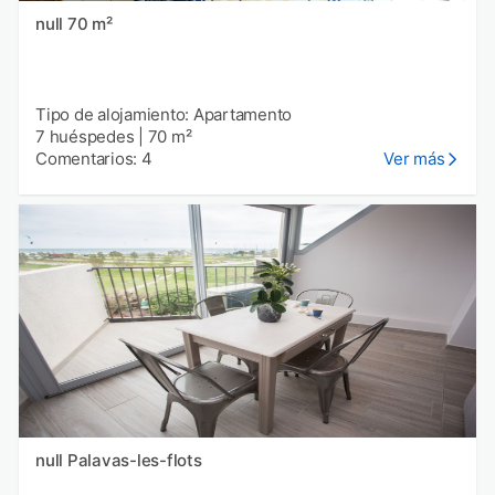
null 70 m²
Tipo de alojamiento: Apartamento
7 huéspedes
|
70 m²
Comentarios: 4
Ver más
null Palavas-les-flots