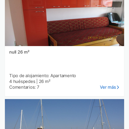
null 26 m²
Tipo de alojamiento: Apartamento
4 huéspedes
|
26 m²
Comentarios: 7
Ver más