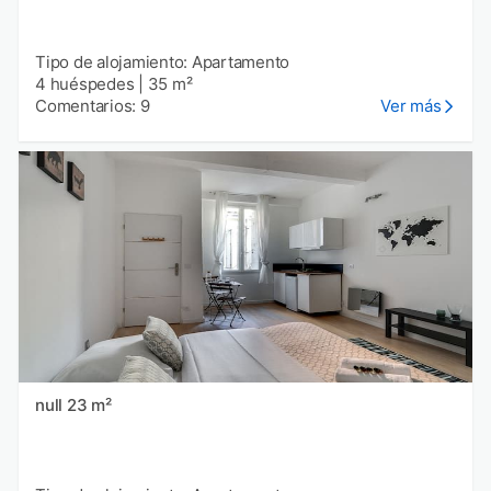
Tipo de alojamiento: Apartamento
4 huéspedes
|
35 m²
Comentarios: 9
Ver más
null 23 m²