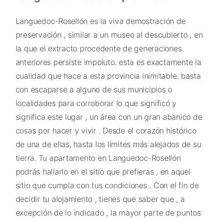
Languedoc-Rosellón es la viva demostración de
preservación , similar a un museo al descubierto , en
la que el extracto procedente de generaciones
anteriores persiste impoluto. esta es exactamente la
cualidad que hace a esta provincia inimitable. basta
con escaparse a alguno de sus municipios o
localidades para corroborar lo que significó y
significa este lugar , un área con un gran abanico de
cosas por hacer y vivir . Desde el corazón histórico
de una de ellas, hasta los límites más alejados de su
tierra. Tu apartamento en Languedoc-Rosellón
podrás hallarlo en el sitio que prefieras , en aquel
sitio que cumpla con tus condiciones . Con el fin de
decidir tu alojamiento , tienes que saber que , a
excepción de lo indicado , la mayor parte de puntos