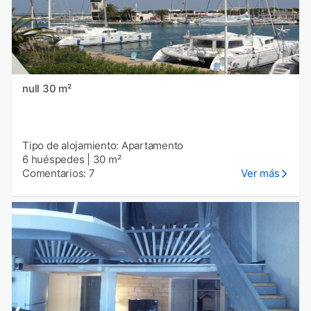
null 30 m²
Tipo de alojamiento: Apartamento
6 huéspedes
|
30 m²
Comentarios: 7
Ver más