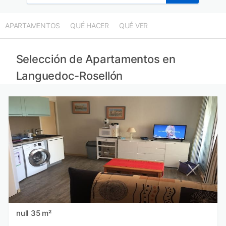
APARTAMENTOS
QUÉ HACER
QUÉ VER
Selección de Apartamentos en
Languedoc-Rosellón
null 35 m²