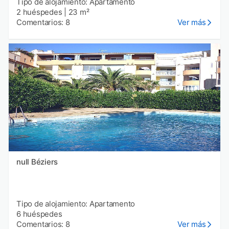
Tipo de alojamiento: Apartamento
2 huéspedes
|
23 m²
Comentarios: 8
Ver más
null Béziers
Tipo de alojamiento: Apartamento
6 huéspedes
Comentarios: 8
Ver más