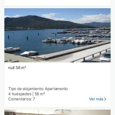
null 58 m²
Tipo de alojamiento: Apartamento
4 huéspedes
|
58 m²
Comentarios: 7
Ver más