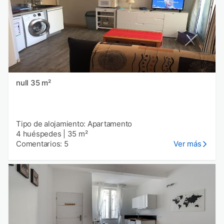
null 35 m²
Tipo de alojamiento: Apartamento
4 huéspedes
|
35 m²
Comentarios: 5
Ver más