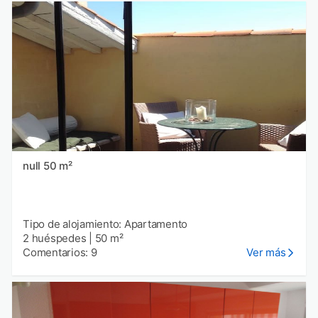
null 50 m²
Tipo de alojamiento: Apartamento
2 huéspedes
|
50 m²
Comentarios: 9
Ver más