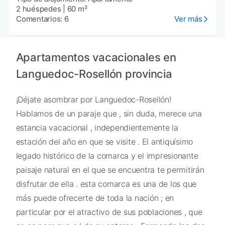
2 huéspedes
|
60 m²
Comentarios: 6
Ver más
Apartamentos vacacionales en
Languedoc-Rosellón provincia
¡Déjate asombrar por Languedoc-Rosellón!
Hablamos de un paraje que , sin duda, merece una
estancia vacacional , independientemente la
estación del año en que se visite . El antiquísimo
legado histórico de la comarca y el impresionante
paisaje natural en el que se encuentra te permitirán
disfrutar de ella . esta comarca es una de los que
más puede ofrecerte de toda la nación ; en
particular por el atractivo de sus poblaciones , que