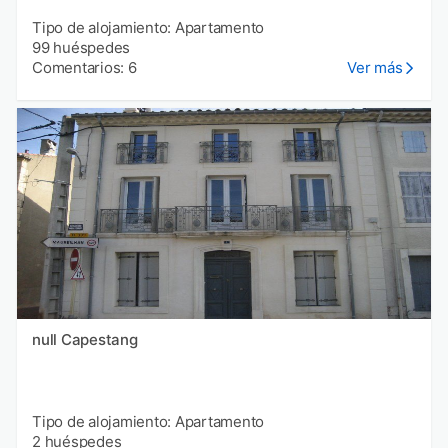
Tipo de alojamiento: Apartamento
99 huéspedes
Comentarios: 6
Ver más
null Capestang
Tipo de alojamiento: Apartamento
2 huéspedes