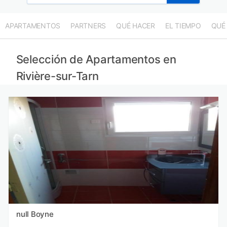
APARTAMENTOS
PARTNERS
QUÉ HACER
EL TIEMPO
QUÉ
Selección de Apartamentos en
Rivière-sur-Tarn
null Boyne