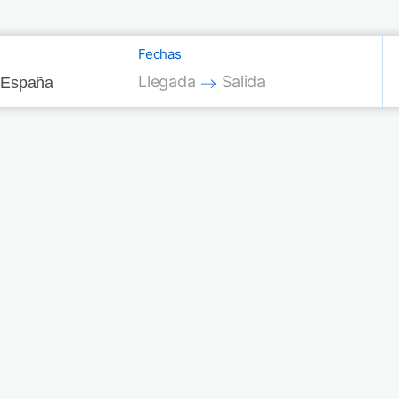
Fechas
Press the down arrow key to interac
Press the down arrow key
Llegada
Salida