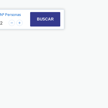
Nº Personas
t with the calendar and select a date. Press the quest
 to interact with the calendar and select a date. Pre
BUSCAR
2