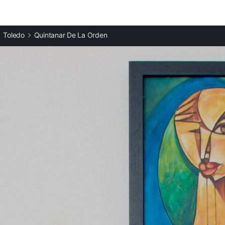
Ciudades destacadas
Toledo
Quintanar De La Orden
Apartamentos en El Toboso
Apartamentos en Miguel Esteban
Apartamentos en Mota del Cuervo
Apartamentos en Campo de Criptana
Apartamentos en Corral de Almaguer
Apartamentos en Pedro Muñoz
Apartamentos en Lillo
Apartamentos en Belmonte