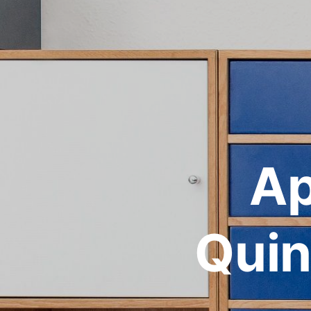
Ap
Quin