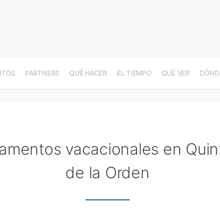
NTOS
PARTNERS
QUÉ HACER
EL TIEMPO
QUÉ VER
DÓND
amentos vacacionales en Quin
de la Orden