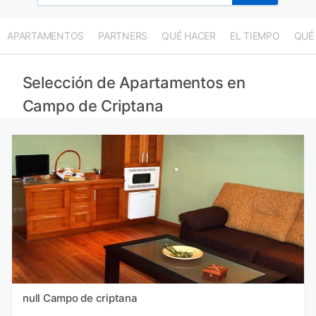
APARTAMENTOS
PARTNERS
QUÉ HACER
EL TIEMPO
QUÉ
Selección de Apartamentos en
Campo de Criptana
null Campo de criptana