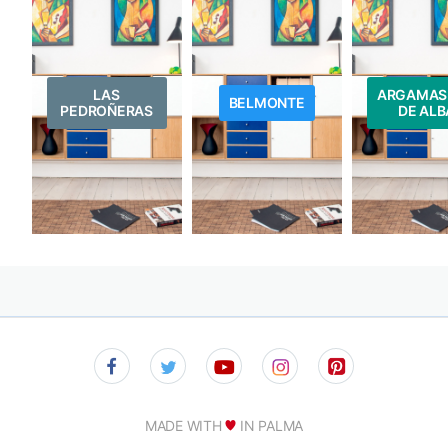
LAS
ARGAMAS
BELMONTE
PEDROÑERAS
DE ALB
MADE WITH
IN PALMA