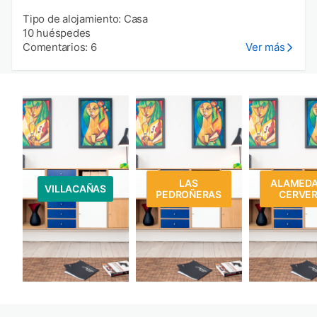
Tipo de alojamiento: Casa
10 huéspedes
Comentarios: 6
Ver más
LAS
ALAMEDA
VILLACAÑAS
PEDROÑERAS
CERVE