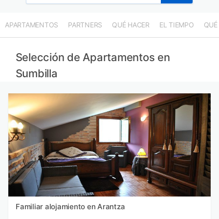
APARTAMENTOS
PARTNERS
QUÉ HACER
EL TIEMPO
QUÉ
Selección de Apartamentos en
Sumbilla
Familiar alojamiento en Arantza