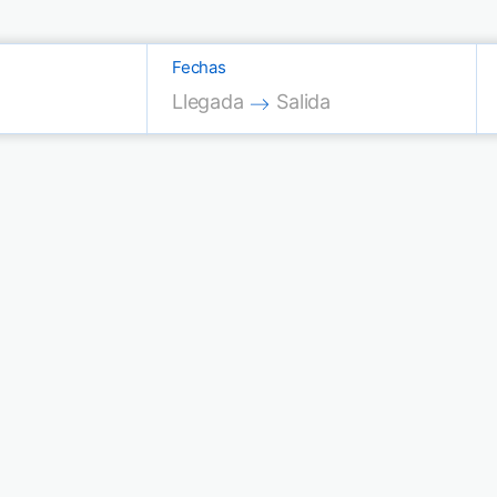
Fechas
Press the down arrow key to interac
Press the down arrow key
Llegada
Salida