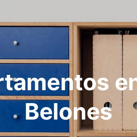
rtamentos en
Belones