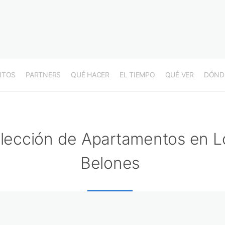
NTOS
PARTNERS
QUÉ HACER
EL TIEMPO
QUÉ VER
DÓND
lección de Apartamentos en L
Belones