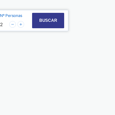
Nº Personas
t with the calendar and select a date. Press the quest
 to interact with the calendar and select a date. Pre
BUSCAR
2