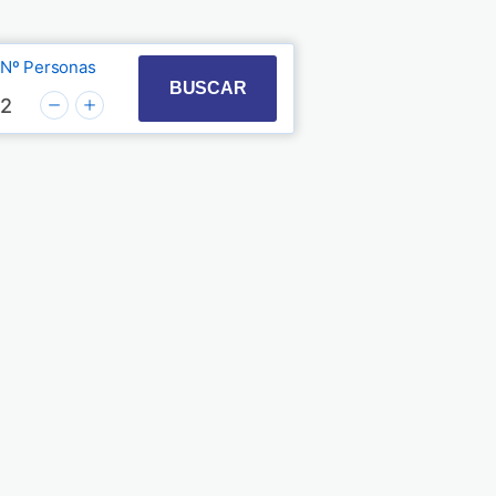
Nº Personas
t with the calendar and select a date. Press the quest
 to interact with the calendar and select a date. Pre
BUSCAR
2