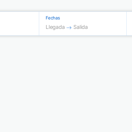
Fechas
Press the down arrow key to interac
Press the down arrow key
Llegada
Salida