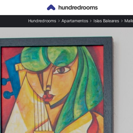
Otros tipos de alojamiento
Hundredrooms
Apartamentos
Islas Baleares
Mall
Apartamentos en Pollensa
Casas rurales en Pollensa