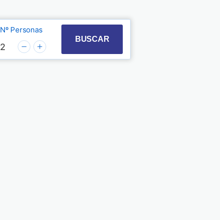
Nº Personas
t with the calendar and select a date. Press the quest
 to interact with the calendar and select a date. Pre
BUSCAR
2