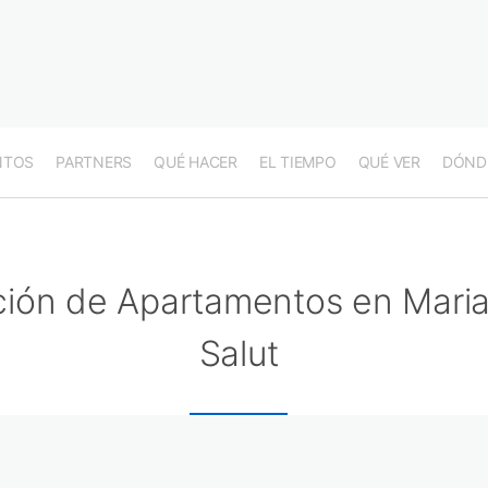
NTOS
PARTNERS
QUÉ HACER
EL TIEMPO
QUÉ VER
DÓND
ción de Apartamentos en Maria
Salut