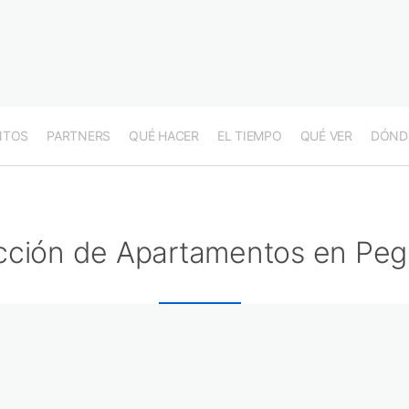
NTOS
PARTNERS
QUÉ HACER
EL TIEMPO
QUÉ VER
DÓND
cción de Apartamentos en Peg