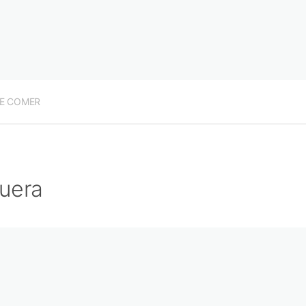
E COMER
uera