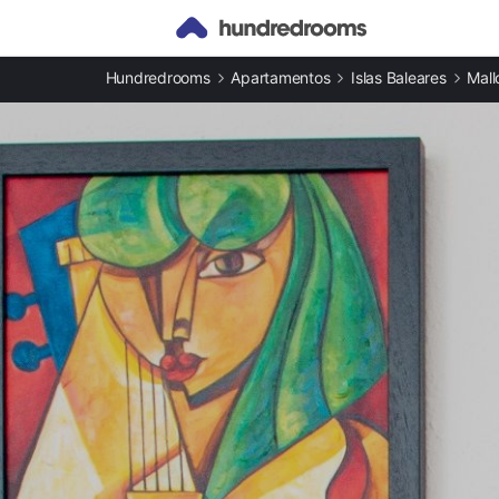
Otros tipos de alojamiento
Hundredrooms
Apartamentos
Islas Baleares
Mall
Apartamentos en Peguera
Casas rurales en Peguera