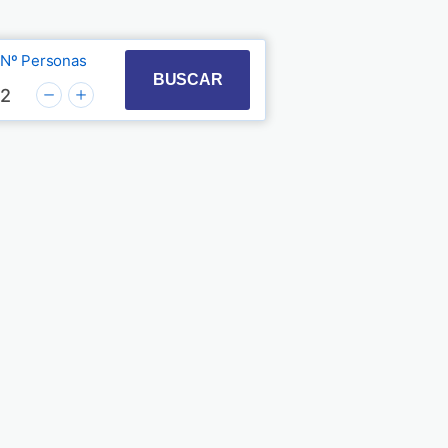
Nº Personas
t with the calendar and select a date. Press the quest
 to interact with the calendar and select a date. Pre
BUSCAR
2