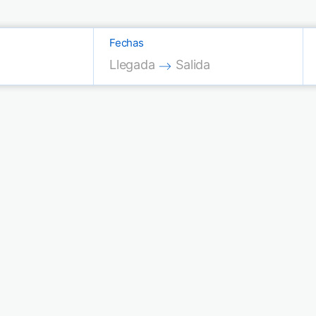
Fechas
Press the down arrow key to interac
Press the down arrow key
Llegada
Salida