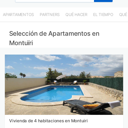
APARTAMENTOS
PARTNERS
QUÉ HACER
EL TIEMPO
QUÉ
Selección de Apartamentos en
Montuïri
Vivienda de 4 habitaciones en Montuiri