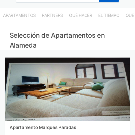
APARTAMENTOS
PARTNERS
QUÉ HACER
EL TIEMPO
QUÉ
Selección de Apartamentos en
Alameda
Apartamento Marques Paradas