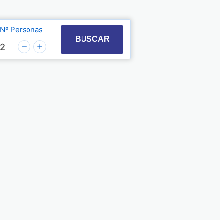
Nº Personas
t with the calendar and select a date. Press the quest
 to interact with the calendar and select a date. Pre
BUSCAR
2