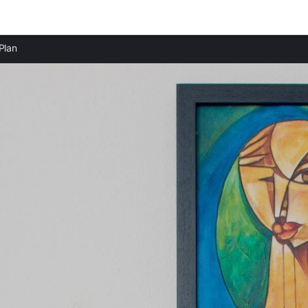
Ciudades destacadas
Plan
Apartamentos en Saravillo
Apartamentos en Gistaín
Apartamentos en San Juan de Plan
Apartamentos en Villanova
Apartamentos en Laspuña
Apartamentos en Campo
Apartamentos en Belsierre
Apartamentos en Eriste