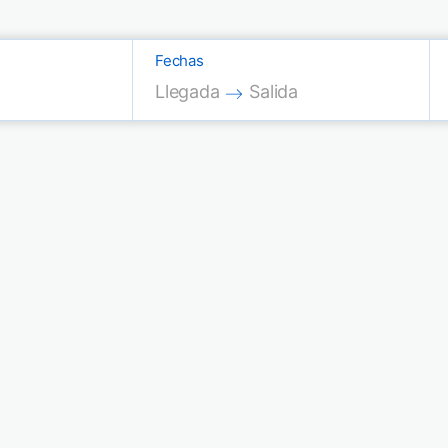
Fechas
Press the down arrow key to interac
Press the down arrow key
Llegada
Salida