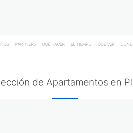
NTOS
PARTNERS
QUÉ HACER
EL TIEMPO
QUÉ VER
DÓND
lección de Apartamentos en P