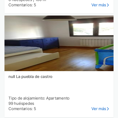
Comentarios: 5
Ver más
null La puebla de castro
Tipo de alojamiento: Apartamento
99 huéspedes
Comentarios: 5
Ver más