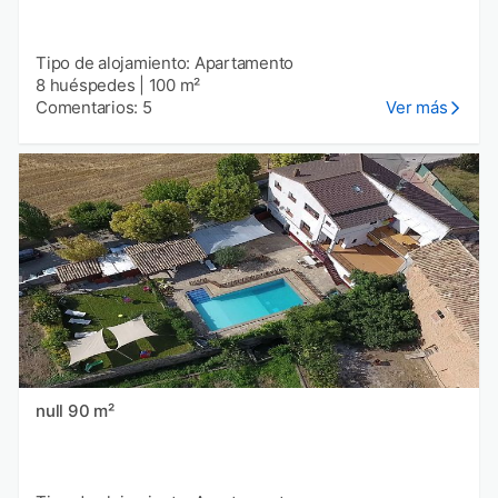
Tipo de alojamiento: Apartamento
8 huéspedes
|
100 m²
Comentarios: 5
Ver más
null 90 m²