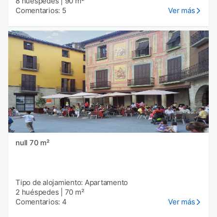
8 huéspedes
|
90 m²
Comentarios: 5
Ver más
null 70 m²
Tipo de alojamiento: Apartamento
2 huéspedes
|
70 m²
Comentarios: 4
Ver más