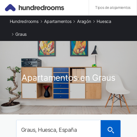
Tipos de alojamientos
Hundredrooms
Apartamentos
Aragón
Huesca
Otros tipos de alojamiento
Casas rurales en Graus
Graus
Apartamentos en Graus
Ciudades destacadas
Apartamentos en Estada
Apartamentos en Benabarre
Apartamentos en Estadilla
Apartamentos en Alquézar
Apartamentos en Graus
Apartamentos en Barbastro
Apartamentos en Aínsa
Apartamentos en Adahuesca
Apartamentos en Abiego
Graus, Huesca, España