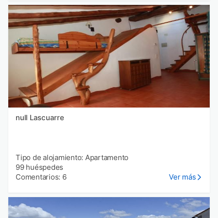
null Lascuarre
Tipo de alojamiento: Apartamento
99 huéspedes
Comentarios: 6
Ver más