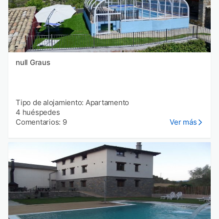
null Graus
Tipo de alojamiento: Apartamento
4 huéspedes
Comentarios: 9
Ver más