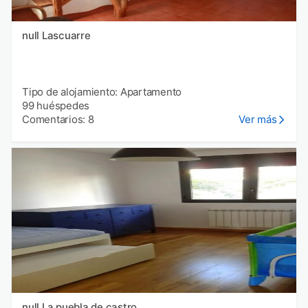
null Lascuarre
Tipo de alojamiento: Apartamento
99 huéspedes
Comentarios: 8
Ver más
null La puebla de castro