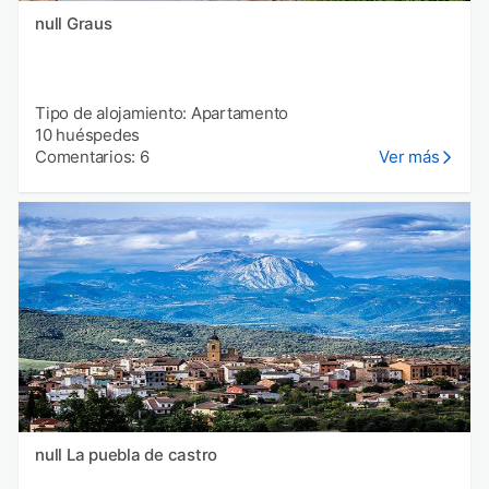
null Graus
Tipo de alojamiento: Apartamento
10 huéspedes
Comentarios: 6
Ver más
null La puebla de castro