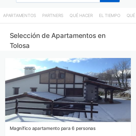
APARTAMENTOS
PARTNERS
QUÉ HACER
EL TIEMPO
QUÉ
Selección de Apartamentos en
Tolosa
Magnífico apartamento para 6 personas