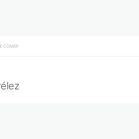
E COMER
élez