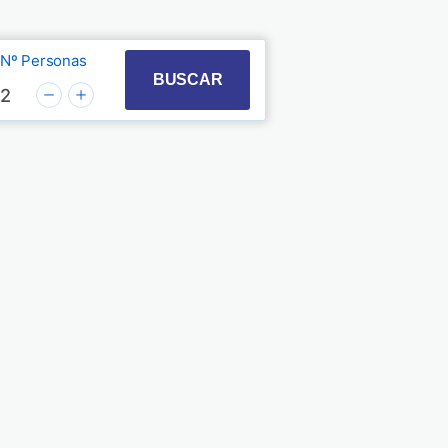
Nº Personas
t with the calendar and select a date. Press the quest
 to interact with the calendar and select a date. Pre
BUSCAR
2