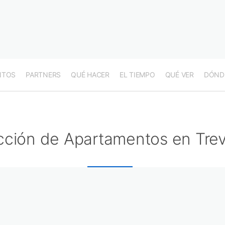
NTOS
PARTNERS
QUÉ HACER
EL TIEMPO
QUÉ VER
DÓND
cción de Apartamentos en Trev