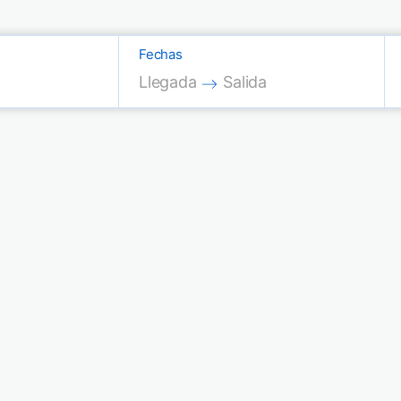
Fechas
Press the down arrow key to interac
Press the down arrow key
Llegada
Salida