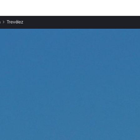
Ciudades destacadas
a
Trevélez
Apartamentos en Bérchules
Apartamentos en Pórtugos
Apartamentos en Alpujarra Granadina
Apartamentos en Capileira
Apartamentos en Bubión
Apartamentos en Alpujarra de la Sierra
Apartamentos en Lobras
Apartamentos en Jerez del Marquesado