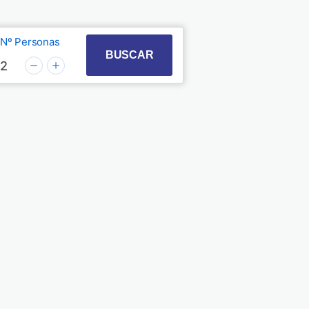
Nº Personas
t with the calendar and select a date. Press the quest
 to interact with the calendar and select a date. Pre
BUSCAR
2