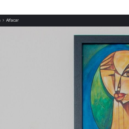
Ciudades destacadas
a
Alfacar
Apartamentos en Pulianas
Apartamentos en Peligros
Apartamentos en Beas de Granada
Apartamentos en Granada
Apartamentos en Cenes de la Vega
Apartamentos en Quéntar
Apartamentos en Güejar Sierra
Apartamentos en Iznalloz