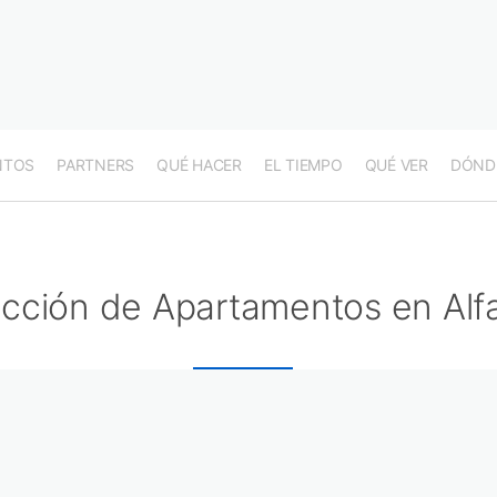
NTOS
PARTNERS
QUÉ HACER
EL TIEMPO
QUÉ VER
DÓND
cción de Apartamentos en Alf