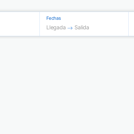
Fechas
Press the down arrow key to interac
Press the down arrow key
Llegada
Salida