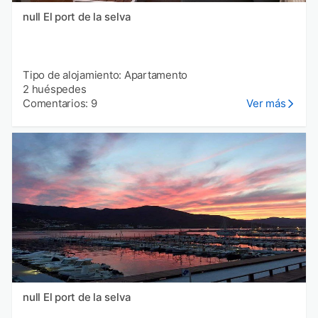
null El port de la selva
Tipo de alojamiento: Apartamento
2 huéspedes
Comentarios: 9
Ver más
null El port de la selva