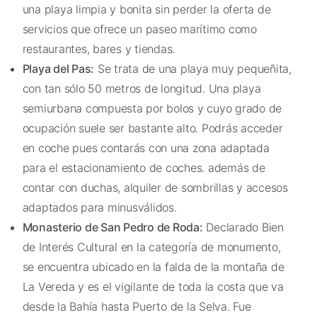
una playa limpia y bonita sin perder la oferta de
servicios que ofrece un paseo marítimo como
restaurantes, bares y tiendas.
Playa del Pas:
Se trata de una playa muy pequeñita,
con tan sólo 50 metros de longitud. Una playa
semiurbana compuesta por bolos y cuyo grado de
ocupación suele ser bastante alto. Podrás acceder
en coche pues contarás con una zona adaptada
para el estacionamiento de coches. además de
contar con duchas, alquiler de sombrillas y accesos
adaptados para minusválidos.
Monasterio de San Pedro de Roda:
Declarado Bien
de Interés Cultural en la categoría de monumento,
se encuentra ubicado en la falda de la montaña de
La Vereda y es el vigilante de toda la costa que va
desde la Bahía hasta Puerto de la Selva. Fue