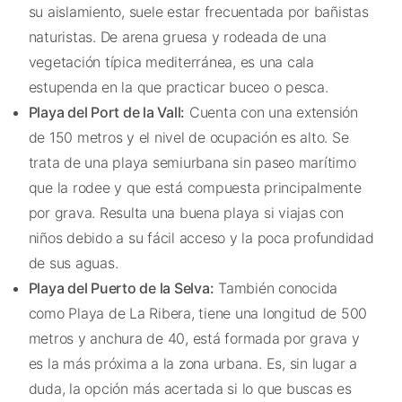
su aislamiento, suele estar frecuentada por bañistas
naturistas. De arena gruesa y rodeada de una
vegetación típica mediterránea, es una cala
estupenda en la que practicar buceo o pesca.
Playa del Port de la Vall:
Cuenta con una extensión
de 150 metros y el nivel de ocupación es alto. Se
trata de una playa semiurbana sin paseo marítimo
que la rodee y que está compuesta principalmente
por grava. Resulta una buena playa si viajas con
niños debido a su fácil acceso y la poca profundidad
de sus aguas.
Playa del Puerto de la Selva:
También conocida
como Playa de La Ribera, tiene una longitud de 500
metros y anchura de 40, está formada por grava y
es la más próxima a la zona urbana. Es, sin lugar a
duda, la opción más acertada si lo que buscas es