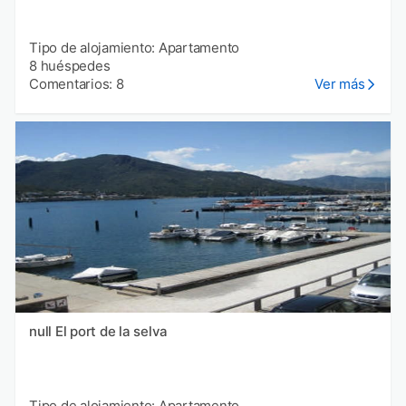
Tipo de alojamiento: Apartamento
8 huéspedes
Comentarios: 8
Ver más
null El port de la selva
Tipo de alojamiento: Apartamento