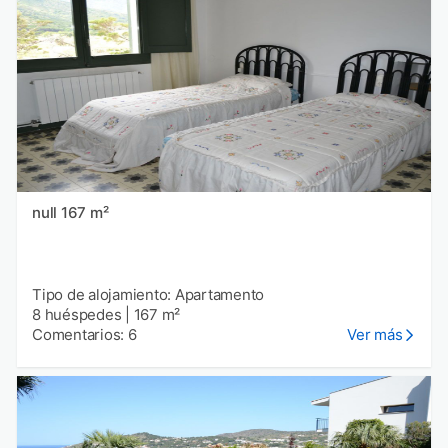
null 167 m²
Tipo de alojamiento: Apartamento
8 huéspedes
|
167 m²
Comentarios: 6
Ver más