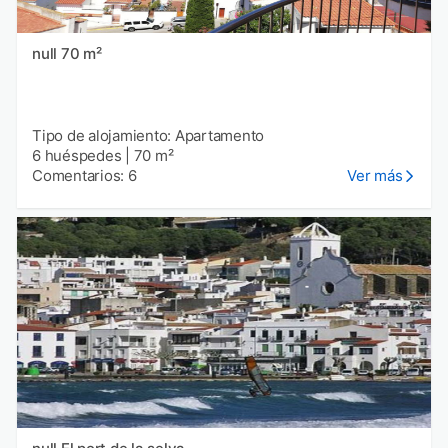
null 70 m²
Tipo de alojamiento: Apartamento
6 huéspedes
|
70 m²
Comentarios: 6
Ver más