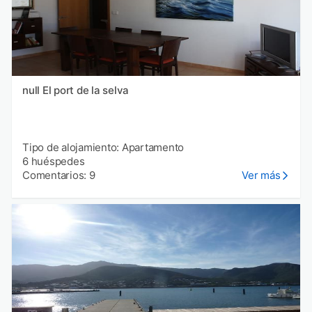
null El port de la selva
Tipo de alojamiento: Apartamento
6 huéspedes
Comentarios: 9
Ver más