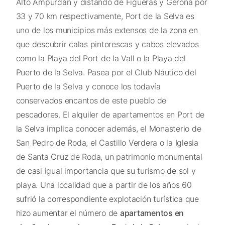
Alto Ampurdán y distando de Figueras y Gerona por
33 y 70 km respectivamente, Port de la Selva es
uno de los municipios más extensos de la zona en
que descubrir calas pintorescas y cabos elevados
como la Playa del Port de la Vall o la Playa del
Puerto de la Selva. Pasea por el Club Náutico del
Puerto de la Selva y conoce los todavía
conservados encantos de este pueblo de
pescadores. El alquiler de apartamentos en Port de
la Selva implica conocer además, el Monasterio de
San Pedro de Roda, el Castillo Verdera o la Iglesia
de Santa Cruz de Roda, un patrimonio monumental
de casi igual importancia que su turismo de sol y
playa. Una localidad que a partir de los años 60
sufrió la correspondiente explotación turística que
hizo aumentar el número de
apartamentos en