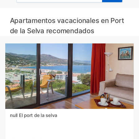
Apartamentos vacacionales en Port
de la Selva recomendados
null El port de la selva