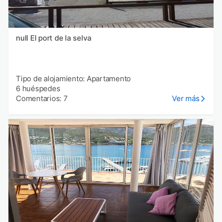
null El port de la selva
Tipo de alojamiento: Apartamento
6 huéspedes
Comentarios: 7
Ver más