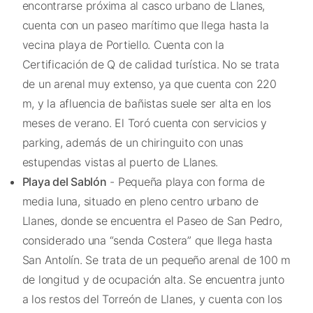
encontrarse próxima al casco urbano de Llanes,
cuenta con un paseo marítimo que llega hasta la
vecina playa de Portiello. Cuenta con la
Certificación de Q de calidad turística. No se trata
de un arenal muy extenso, ya que cuenta con 220
m, y la afluencia de bañistas suele ser alta en los
meses de verano. El Toró cuenta con servicios y
parking, además de un chiringuito con unas
estupendas vistas al puerto de Llanes.
Playa del Sablón
- Pequeña playa con forma de
media luna, situado en pleno centro urbano de
Llanes, donde se encuentra el Paseo de San Pedro,
considerado una “senda Costera” que llega hasta
San Antolín. Se trata de un pequeño arenal de 100 m
de longitud y de ocupación alta. Se encuentra junto
a los restos del Torreón de Llanes, y cuenta con los