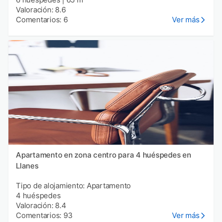
Valoración: 8.6
Comentarios: 6
Ver más
Apartamento en zona centro para 4 huéspedes en
Llanes
Tipo de alojamiento: Apartamento
4 huéspedes
Valoración: 8.4
Comentarios: 93
Ver más