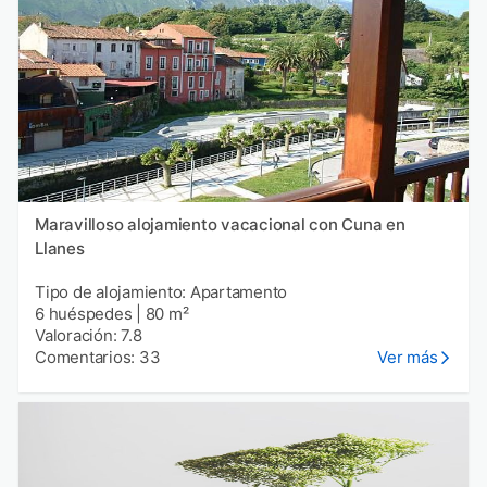
Maravilloso alojamiento vacacional con Cuna en
Llanes
Tipo de alojamiento: Apartamento
6 huéspedes
|
80 m²
Valoración: 7.8
Comentarios: 33
Ver más