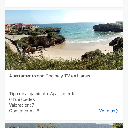
Apartamento con Cocina y TV en Llanes
Tipo de alojamiento: Apartamento
6 huéspedes
Valoración: 7
Comentarios: 6
Ver más