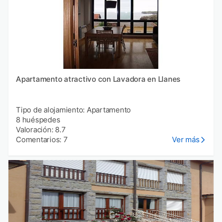
Apartamento atractivo con Lavadora en Llanes
Tipo de alojamiento: Apartamento
8 huéspedes
Valoración: 8.7
Comentarios: 7
Ver más