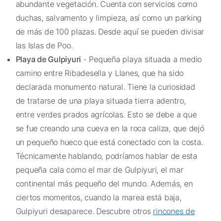
abundante vegetación. Cuenta con servicios como
duchas, salvamento y limpieza, así como un parking
de más de 100 plazas. Desde aquí se pueden divisar
las Islas de Poo.
Playa de Gulpiyuri
- Pequeña playa situada a medio
camino entre Ribadesella y Llanes, que ha sido
declarada monumento natural. Tiene la curiosidad
de tratarse de una playa situada tierra adentro,
entre verdes prados agrícolas. Esto se debe a que
se fue creando una cueva en la roca caliza, que dejó
un pequeño hueco que está conectado con la costa.
Técnicamente hablando, podríamos hablar de esta
pequeña cala como el mar de Gulpiyuri, el mar
continental más pequeño del mundo. Además, en
ciertos momentos, cuando la marea está baja,
Gulpiyuri desaparece. Descubre otros
rincones de