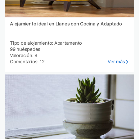
Alojamiento ideal en Llanes con Cocina y Adaptado
Tipo de alojamiento: Apartamento
99 huéspedes
Valoración: 8
Comentarios: 12
Ver más