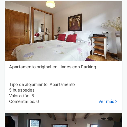
Apartamento original en Llanes con Parking
Tipo de alojamiento: Apartamento
5 huéspedes
Valoración: 8
Comentarios: 6
Ver más