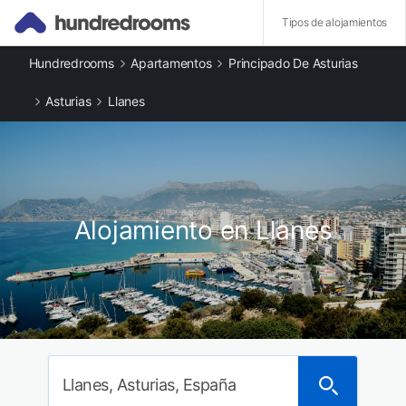
Tipos de alojamientos
Hundredrooms
Apartamentos
Principado De Asturias
Otros tipos de alojamiento
Apartamentos en Llanes
Asturias
Llanes
Casas rurales en Llanes
Ciudades destacadas
Apartamentos en Pancar
Apartamentos en Póo
Apartamentos en Cué
Apartamentos en Andrín
Alojamiento en Llanes
Apartamentos en Porrúa
Apartamentos en Celorio
Apartamentos en Niembru
Apartamentos en Vidiago
Llanes, Asturias, España