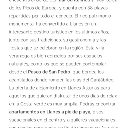
de los Picos de Europa, y cuenta con 38 playas
repartidas por todo el concejo. El rico patrimonio
monumental ha convertido a Llanes en un
interesante destino turístico en los últimos años,
junto con sus tradiciones, su gastronomía y las
fiestas que se celebran en la región. Esta villa
veraniega es bien conocida por sus espacios
naturales, como los que se pueden contemplar
desde el
Paseo de San Pedro
, que bordea los
acantilados donde rompen las olas del Cantábrico.
La oferta de alojamiento en Llanes Asturias para
aquellos que quieran disfrutar de unos días de relax
en la Costa verde es muy amplia. Podrás encontrar
apartamentos en Llanes a pie de playa
, pisos
vacacionales en el centro y alquileres vacacionales
con piscina para pasar un fin de semana en Asturias