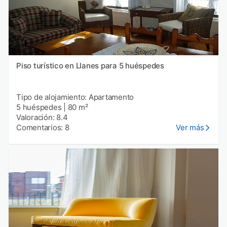
Piso turístico en Llanes para 5 huéspedes
Tipo de alojamiento: Apartamento
5 huéspedes
|
80 m²
Valoración: 8.4
Comentarios: 8
Ver más