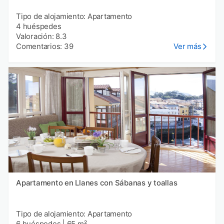
Tipo de alojamiento: Apartamento
4 huéspedes
Valoración: 8.3
Comentarios: 39
Ver más
Apartamento en Llanes con Sábanas y toallas
Tipo de alojamiento: Apartamento
6 huéspedes
|
65 m²