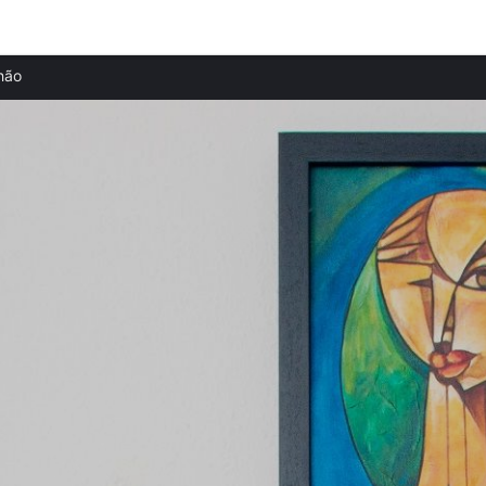
Provincias destacadas
hão
Apartamentos en Faro provincia
Apartamentos en Tavira provincia
Apartamentos en Quarteira provincia
Apartamentos en Vilamoura provincia
Apartamentos en Albufeira provincia
Apartamentos en Armação de Pêra provincia
Apartamentos en Carvoeiro provincia
Apartamentos en Alvor provincia