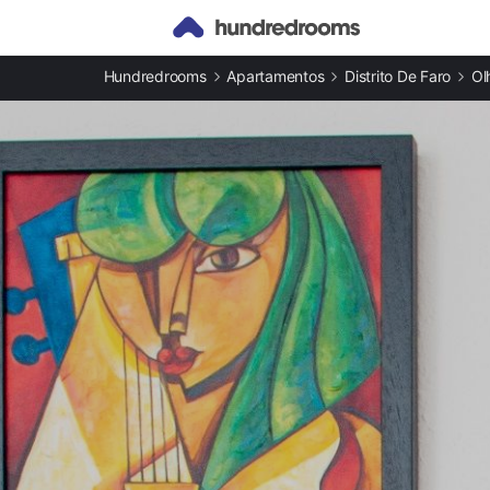
Otros tipos de alojamiento
Hundredrooms
Apartamentos
Distrito De Faro
Ol
Casas rurales en Olhão provincia
Apartamentos en Olhão provincia