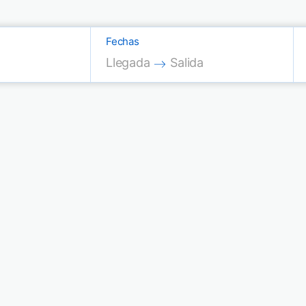
Fechas
Press the down arrow key to interac
Press the down arrow key
Llegada
Salida