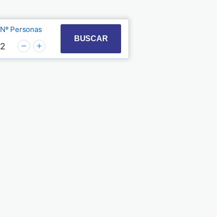
Nº Personas
t with the calendar and select a date. Press the quest
 to interact with the calendar and select a date. Pre
BUSCAR
2