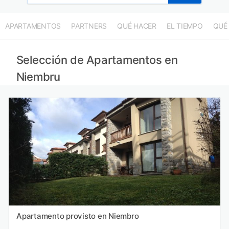
APARTAMENTOS
PARTNERS
QUÉ HACER
EL TIEMPO
QUÉ
Selección de Apartamentos en
Niembru
Apartamento provisto en Niembro