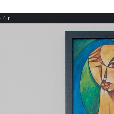
Ciudades destacadas
Pulpí
Apartamentos en San Juan de los Terreros
Apartamentos en Águilas
Apartamentos en Cuevas del Almanzora
Apartamentos en Puerto Lumbreras
Apartamentos en Calabardina
Apartamentos en Vera
Apartamentos en Garrucha
Apartamentos en Lorca