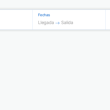
Fechas
Press the down arrow key to interac
Press the down arrow key
Llegada
Salida