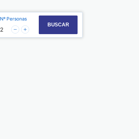
Nº Personas
t with the calendar and select a date. Press the quest
 to interact with the calendar and select a date. Pre
BUSCAR
2