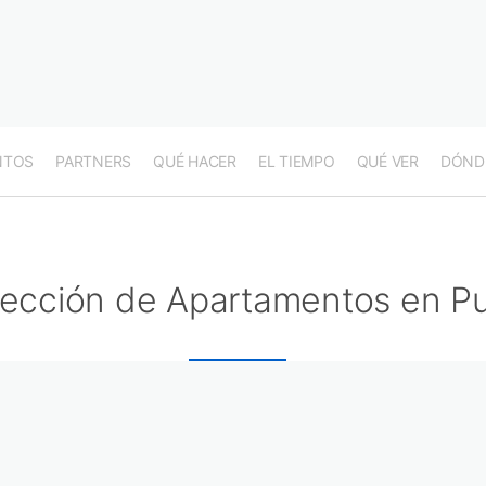
NTOS
PARTNERS
QUÉ HACER
EL TIEMPO
QUÉ VER
DÓND
lección de Apartamentos en Pu