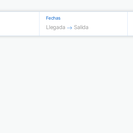
Fechas
Press the down arrow key to interac
Press the down arrow key
Llegada
Salida