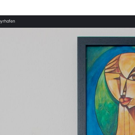
Ciudades destacadas
yrhofen
Apartamentos en Zell am Ziller
Apartamentos en Kaltenbach
Apartamentos en Gerlos
Apartamentos en Zillertal
Apartamentos en Fügen
Apartamentos en Lago Achensee
Apartamentos en Brunico
Apartamentos en Valle de Stubai