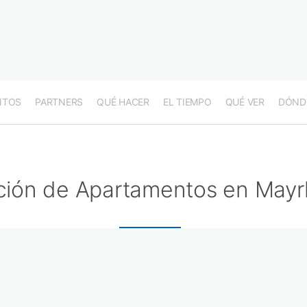
NTOS
PARTNERS
QUÉ HACER
EL TIEMPO
QUÉ VER
DÓND
ción de Apartamentos en Mayr