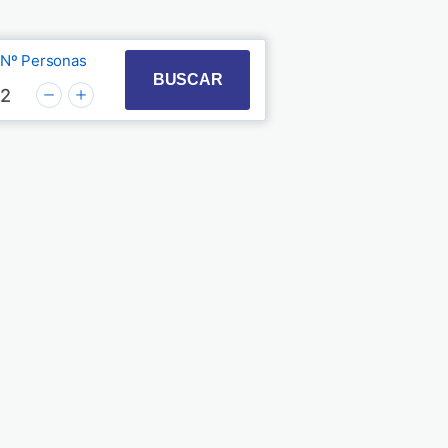
Nº Personas
t with the calendar and select a date. Press the quest
 to interact with the calendar and select a date. Pre
BUSCAR
2