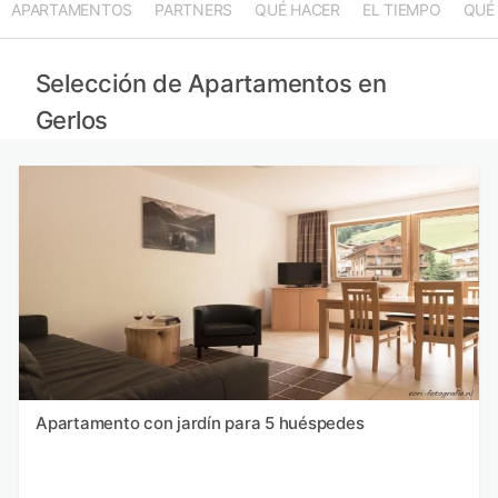
APARTAMENTOS
PARTNERS
QUÉ HACER
EL TIEMPO
QUÉ
Selección de Apartamentos en
Gerlos
Apartamento con jardín para 5 huéspedes