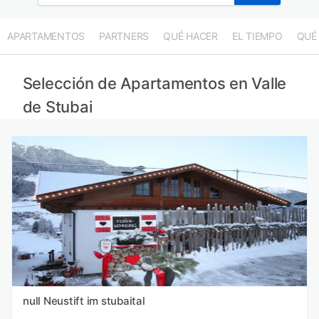
APARTAMENTOS
PARTNERS
QUÉ HACER
EL TIEMPO
QUÉ
Selección de Apartamentos en Valle
de Stubai
null Neustift im stubaital