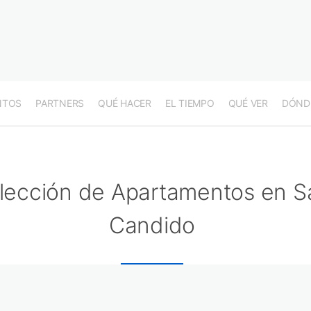
NTOS
PARTNERS
QUÉ HACER
EL TIEMPO
QUÉ VER
DÓND
lección de Apartamentos en S
Candido