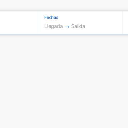
Fechas
Press the down arrow key to interac
Press the down arrow key
Llegada
Salida