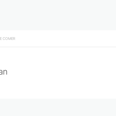
E COMER
an