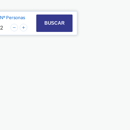
Nº Personas
t with the calendar and select a date. Press the quest
 to interact with the calendar and select a date. Pre
BUSCAR
2