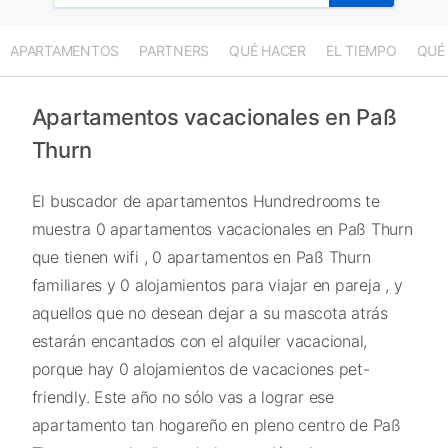
APARTAMENTOS
PARTNERS
QUÉ HACER
EL TIEMPO
QUÉ
Apartamentos vacacionales en Paß
Thurn
El buscador de apartamentos Hundredrooms te
muestra 0 apartamentos vacacionales en Paß Thurn
que tienen wifi , 0 apartamentos en Paß Thurn
familiares y 0 alojamientos para viajar en pareja , y
aquellos que no desean dejar a su mascota atrás
estarán encantados con el alquiler vacacional,
porque hay 0 alojamientos de vacaciones pet-
friendly. Este año no sólo vas a lograr ese
apartamento tan hogareño en pleno centro de Paß