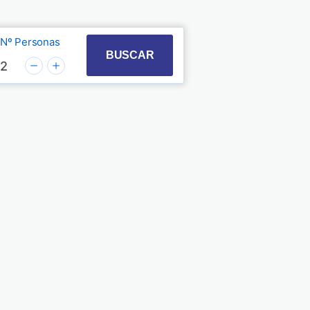
Nº Personas
t with the calendar and select a date. Press the quest
 to interact with the calendar and select a date. Pre
BUSCAR
2