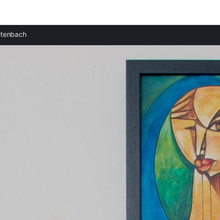
Ciudades destacadas
ltenbach
Apartamentos en Zillertal
Apartamentos en Fügen
Apartamentos en Zell am Ziller
Apartamentos en Mayrhofen
Apartamentos en Gerlos
Apartamentos en Lago Achensee
Apartamentos en Kreuth
Apartamentos en Paß Thurn