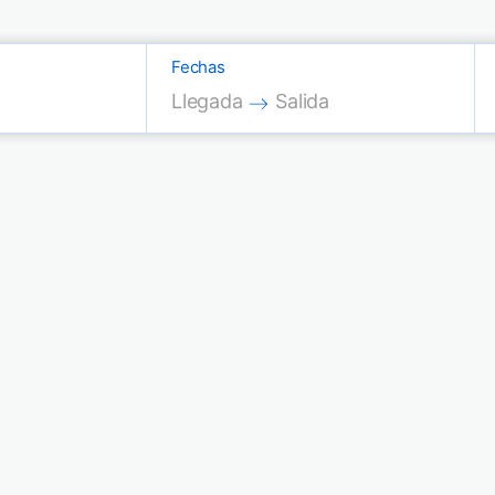
Fechas
Press the down arrow key to interac
Press the down arrow key
Llegada
Salida