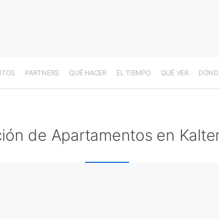
NTOS
PARTNERS
QUÉ HACER
EL TIEMPO
QUÉ VER
DÓND
ción de Apartamentos en Kalt