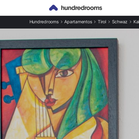
Otros tipos de alojamiento
Hundredrooms
Apartamentos
Tirol
Schwaz
Ka
Casas rurales en Kaltenbach
Apartamentos en Kaltenbach