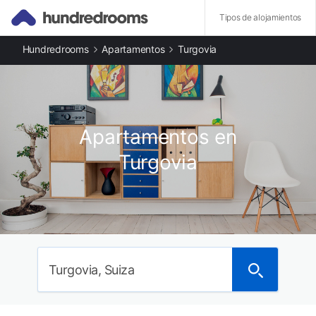
Tipos de alojamientos
Hundredrooms
Apartamentos
Turgovia
Otros tipos de alojamiento
Casas rurales en Turgovia
Apartamentos en Turgovia
Comunidades destacadas
Apartamentos en Zúrich
Apartamentos en
Apartamentos en San Galo
Apartamentos en Schwyz
Turgovia
Apartamentos en Glaris
Apartamentos en Vorarlberg
Apartamentos en Lago de los Cuatro Cantones
Apartamentos en Lucerna
Apartamentos en Nidwalden
Turgovia, Suiza