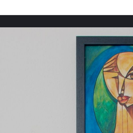
Provincias destacadas
Comun
Casas rurales en Suabia provincia
Casas
Casas rurales en Franconia Media provincia
Casas
Casas rurales en Alto Palatinado provincia
Casas 
Casas rurales en Alta Baviera provincia
Casas 
Casas rurales en Niederbayern provincia
Casas 
Casas rurales en Alta Franconia provincia
Casas
Casas rurales en Stuttgart provincia
Casas 
Casas rurales en Bosque Bávaro provincia
Casas