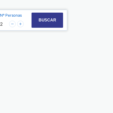
Nº Personas
t with the calendar and select a date. Press the quest
 to interact with the calendar and select a date. Pre
BUSCAR
2