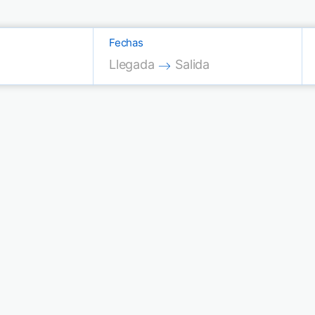
Fechas
Press the down arrow key to interac
Press the down arrow key
Llegada
Salida