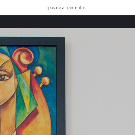
Tipos de alojamientos
idades destacadas
 rurales en Baden-Württemberg
 rurales en Salzburgo
rurales en Tirol
rurales en Vogtland
rurales en Turingia
 rurales en Praga
rurales en Trentino-Alto Adigio
 rurales en Hasse