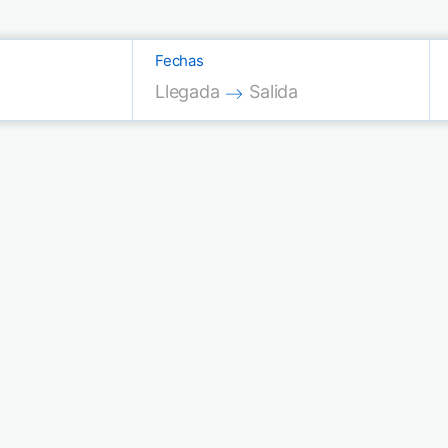
Fechas
Press the down arrow key to interac
Press the down arrow key
Llegada
Salida