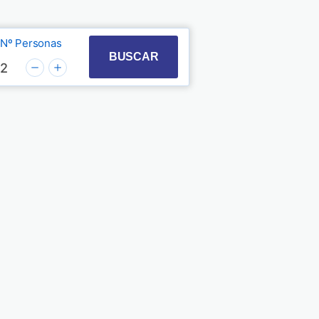
Nº Personas
t with the calendar and select a date. Press the quest
 to interact with the calendar and select a date. Pre
BUSCAR
2