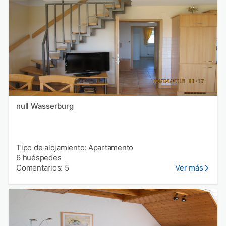
null Wasserburg
Tipo de alojamiento: Apartamento
6 huéspedes
Comentarios: 5
Ver más