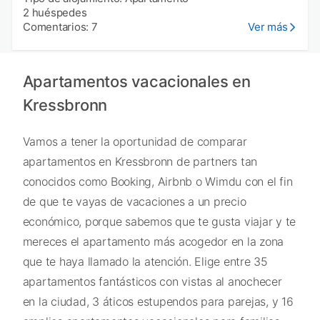
2 huéspedes
Comentarios: 7
Ver más
Apartamentos vacacionales en
Kressbronn
Vamos a tener la oportunidad de comparar
apartamentos en Kressbronn de partners tan
conocidos como Booking, Airbnb o Wimdu con el fin
de que te vayas de vacaciones a un precio
económico, porque sabemos que te gusta viajar y te
mereces el apartamento más acogedor en la zona
que te haya llamado la atención. Elige entre 35
apartamentos fantásticos con vistas al anochecer
en la ciudad, 3 áticos estupendos para parejas, y 16