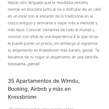
hablar otro lenguaje que te resultaba extraño,
montar en bicicleta junto al río o disfrutar de un café
en un local con el encanto de lo tradicional en el
casco antiguo y animarse a viajar más a menudo y
más lejos. Conocer visitantes de todo el mundo y
convivir con ellos es una experiencia a la que no se
le puede poner un precio, sin embargo si logramos
tu alojamiento en Kressbronn más barato, genial. Te
llevamos de tu hogar al alojamiento en una sencilla
búsqueda, ¡genial!
35 Apartamentos de Wimdu,
Booking, Airbnb y más en
Kressbronn