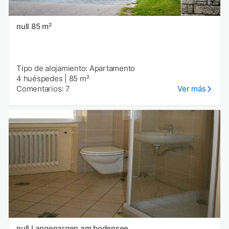
null 85 m²
Tipo de alojamiento: Apartamento
4 huéspedes
|
85 m²
Comentarios: 7
Ver más
null Langenargen am bodensee