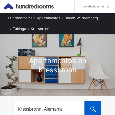
Tipos de alojamientos
Hundredrooms
Apartamentos
Baden-Württemberg
Otros tipos de alojamiento
Casas rurales en Kressbronn
Tubinga
Kressbronn
Apartamentos en Kressbronn
Ciudades destacadas
Apartamentos en Lindau
Apartamentos en Tettnang
Apartamentos en Bregenz
Apartamentos en
Apartamentos en Immenstaad
Apartamentos en San Galo
Kressbronn
Apartamentos en Meersburg
Apartamentos en Oberstaufen
Apartamentos en Constanza
Kressbronn, Alemania