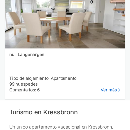
null Langenargen
Tipo de alojamiento: Apartamento
99 huéspedes
Comentarios: 6
Ver más
Turismo en Kressbronn
Un único apartamento vacacional en Kressbronn,