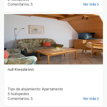
Comentarios: 5
Ver más
null Kressbronn
Tipo de alojamiento: Apartamento
5 huéspedes
Comentarios: 5
Ver más