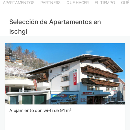
APARTAMENTOS
PARTNERS
QUÉ HACER
EL TIEMPO
QUÉ
Selección de Apartamentos en
Ischgl
Alojamiento con wi-fi de 91 m²