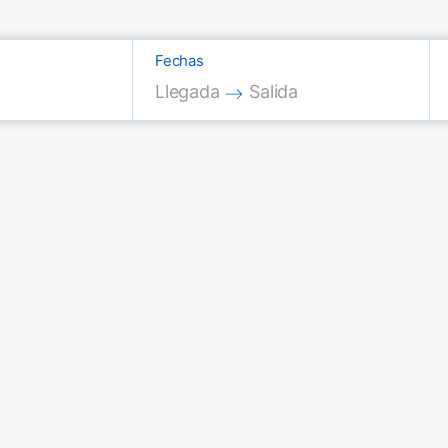
Fechas
Press the down arrow key to interac
Press the down arrow key
Llegada
Salida