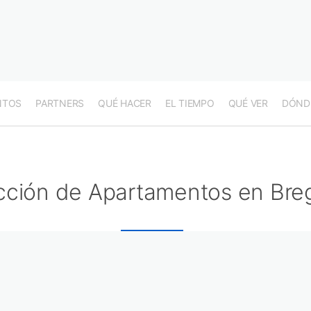
NTOS
PARTNERS
QUÉ HACER
EL TIEMPO
QUÉ VER
DÓND
cción de Apartamentos en Bre