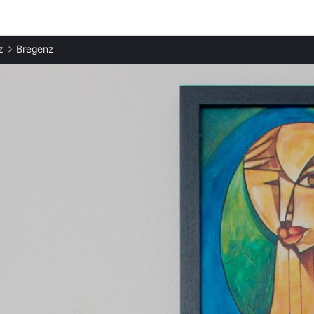
Ciudades destacadas
z
Bregenz
Apartamentos en Lindau
Apartamentos en Kressbronn
Apartamentos en Tettnang
Apartamentos en Oberstaufen
Apartamentos en San Galo
Apartamentos en Immenstaad
Apartamentos en Mittelberg
Apartamentos en Fischen