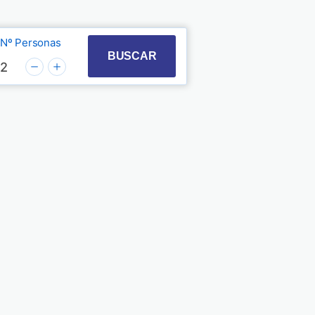
Nº Personas
t with the calendar and select a date. Press the quest
 to interact with the calendar and select a date. Pre
BUSCAR
2