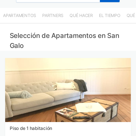
APARTAMENTOS
PARTNERS
QUÉ HACER
EL TIEMPO
QUÉ
Selección de Apartamentos en San
Galo
Piso de 1 habitación