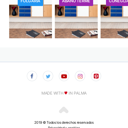
FOLGARIA
ABANO TERME
CONEGLI
MADE WITH
IN PALMA
2019 © Todos los derechos reservados
Privacidad y cookies