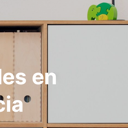
les en
cia