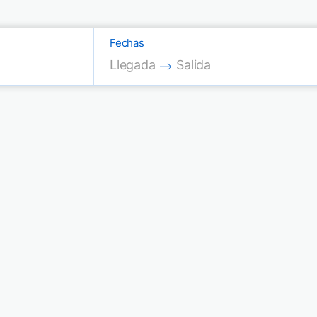
Fechas
Press the down arrow key to interac
Press the down arrow key
Llegada
Salida