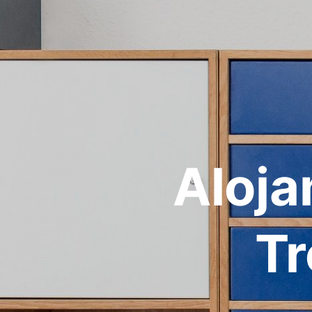
Aloja
Tr