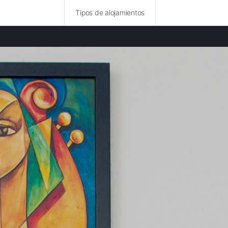
Tipos de alojamientos
ncias destacadas
rurales en Venecia provincia
rurales en Padua provincia
rurales en Vicenza provincia
rurales en Belluno provincia
rurales en Rovigo provincia
rurales en Udine provincia
rurales en Verona provincia
rurales en Trento provincia