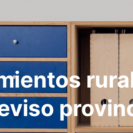
mientos rura
eviso provin