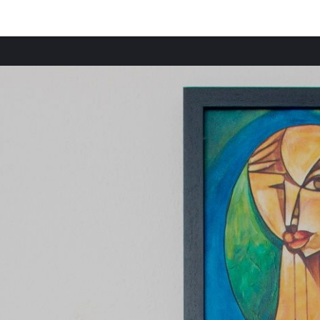
Ciudades destacadas
Provi
Casas rurales en Treviso
Casas 
Casas rurales en Conegliano
Casas 
Casas rurales en Asolo
Casas 
Casas rurales en Maçanet de Cabrenys
Casas 
Casas rurales en Bolvir
Casas 
Casas rurales en Alíns
Casas 
Casas rurales en Begues
Casas 
Casas rurales en La Pobla de Segur
Casas 