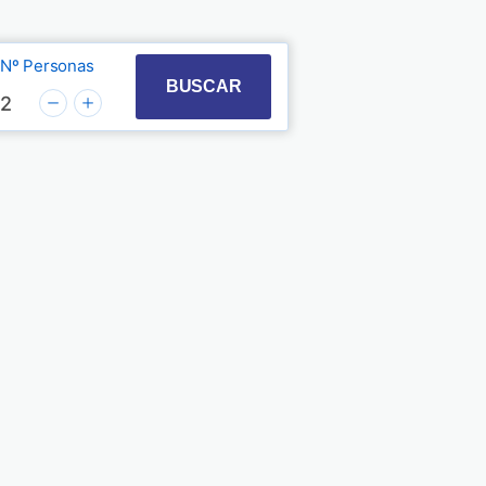
Nº Personas
t with the calendar and select a date. Press the quest
 to interact with the calendar and select a date. Pre
BUSCAR
2