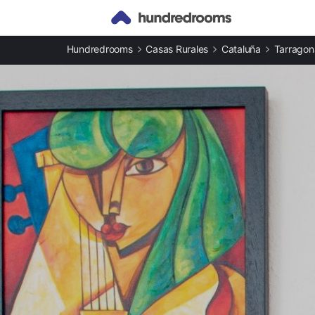
Otros tipos de alojamiento
Hundredrooms
Casas Rurales
Cataluña
Tarragon
Casas rurales en Alcover
Apartamentos en Alcover