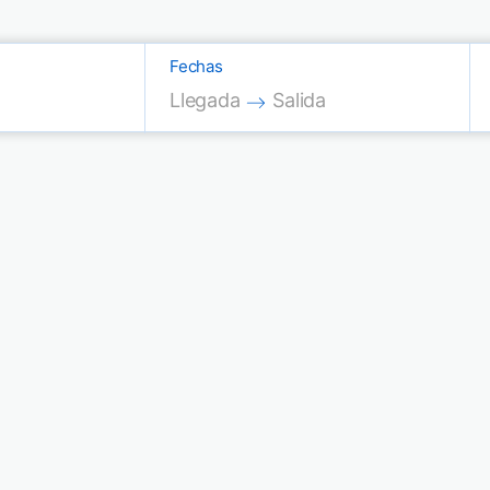
Fechas
Press the down arrow key to interac
Press the down arrow key
Llegada
Salida