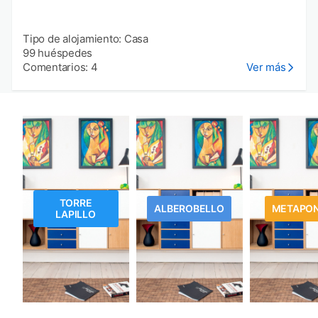
Tipo de alojamiento: Casa
99 huéspedes
Comentarios: 4
Ver más
TORRE
ALBEROBELLO
METAPO
LAPILLO