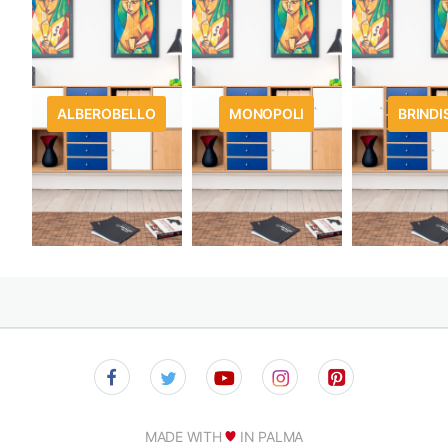
ALBEROBELLO
MONOPOLI
BRINDIS
MADE WITH
IN PALMA