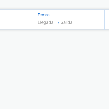
Fechas
Press the down arrow key to interac
Press the down arrow key
Llegada
Salida