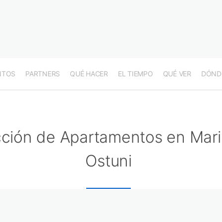
NTOS
PARTNERS
QUÉ HACER
EL TIEMPO
QUÉ VER
DÓND
ción de Apartamentos en Mari
Ostuni