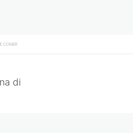
E COMER
na di