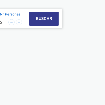
Nº Personas
t with the calendar and select a date. Press the quest
 to interact with the calendar and select a date. Pre
BUSCAR
2