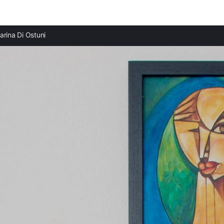
Ciudades destacadas
arina Di Ostuni
Apartamentos en Ostuni
Apartamentos en Torre Santa Sabina
Apartamentos en Carovigno
Apartamentos en Cisternino
Apartamentos en San Vito dei Normanni
Apartamentos en Fasano
Apartamentos en Locorotondo
Apartamentos en Martina Franca