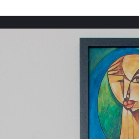
Ciudades destacadas
Casas rurales en Putignano
Casas rurales en Alberobello
Casas rurales en Locorotondo
Casas rurales en Conversano
Casas rurales en Fasano
Casas rurales en Martina Franca
Casas rurales en Monopoli
Casas rurales en Polignano A Mare