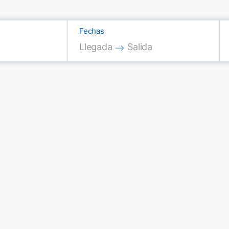
Fechas
Press the down arrow key to interac
Press the down arrow key
Llegada
Salida