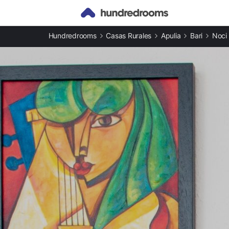
Otros tipos de alojamiento
Hundredrooms
Casas Rurales
Apulia
Bari
Noci
Casas rurales en Noci
Apartamentos en Noci