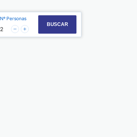
Nº Personas
t with the calendar and select a date. Press the quest
 to interact with the calendar and select a date. Pre
BUSCAR
2