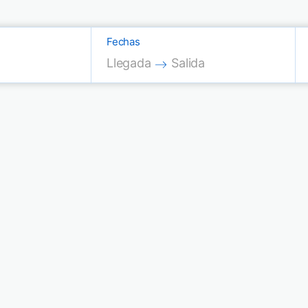
Fechas
Press the down arrow key to interac
Press the down arrow key
Llegada
Salida