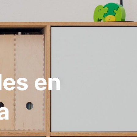
les en
a