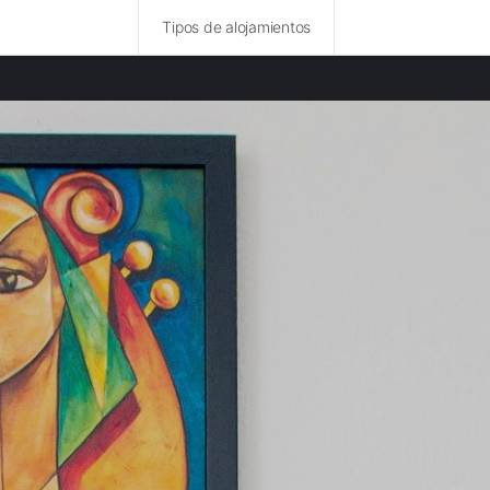
Tipos de alojamientos
ncias destacadas
rurales en Picardía provincia
 rurales en Compiègne provincia
rurales en Valle del Oise provincia
 rurales en Somme provincia
 rurales en Sena-San Denís provincia
rurales en París provincia
rurales en Altos del Sena provincia
rurales en Valle del Marne provincia