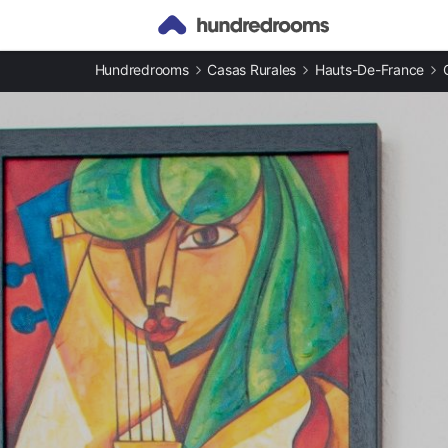
Otros tipos de alojamiento
Hundredrooms
Casas Rurales
Hauts-De-France
Casas rurales en Oise provincia
Apartamentos en Oise provincia