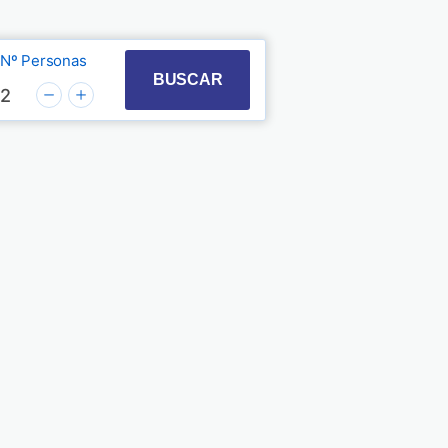
Nº Personas
t with the calendar and select a date. Press the quest
 to interact with the calendar and select a date. Pre
BUSCAR
2