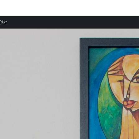
Ciudades destacadas
Provi
Oise
Casas rurales en Bresles
Casas 
Casas rurales en Noailles
Casas
Casas rurales en Beauvais
Casas 
Casas rurales en Chantilly
Casas
Casas rurales en Senlis
Casas
Casas rurales en Ermenonville
Casas 
Casas rurales en Pierrefonds
Casas 
Casas rurales en Noyon
Casas 