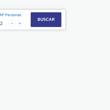
Nº Personas
t with the calendar and select a date. Press the quest
 to interact with the calendar and select a date. Pre
BUSCAR
2