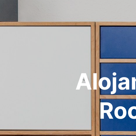
Aloja
Ro