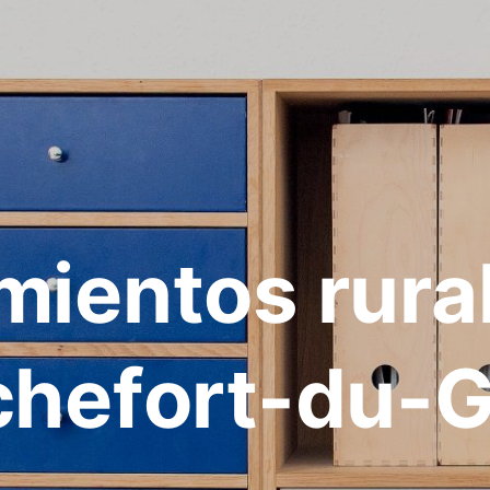
mientos rura
chefort-du-G