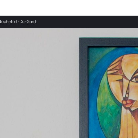
Ciudades destacadas
Rochefort-Du-Gard
Casas rurales en Tavel
Casas rurales en Pujaut
Casas rurales en Villeneuve-lès-Avignon
Casas rurales en Aramon
Casas rurales en Barbentane
Casas rurales en Sauveterre
Casas rurales en Castillon-du-Gard
Casas rurales en Roquemaure