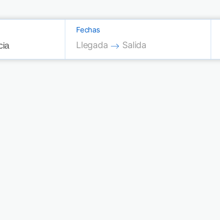
Fechas
Press the down arrow key to interac
Press the down arrow key
Llegada
Salida