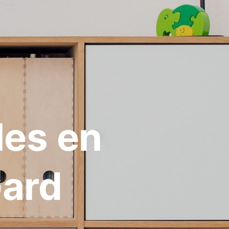
les en
ard