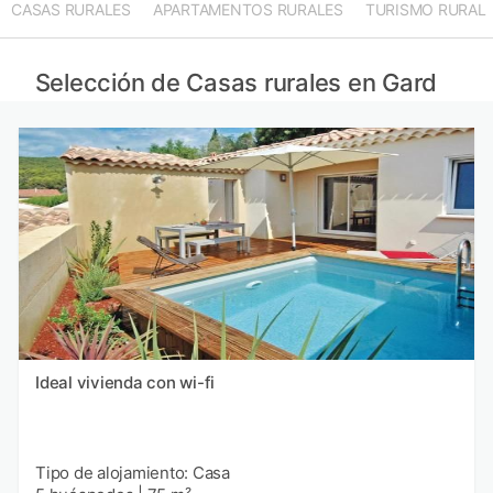
CASAS RURALES
APARTAMENTOS RURALES
TURISMO RURAL
Casas rurales en Hérault provincia
Casas rurales en Ardéche provincia
Casas rurales en Coucouron provincia
Selección de Casas rurales en Gard
Casas rurales en Bouches-du-Rhône provincia
Ideal vivienda con wi-fi
Tipo de alojamiento: Casa