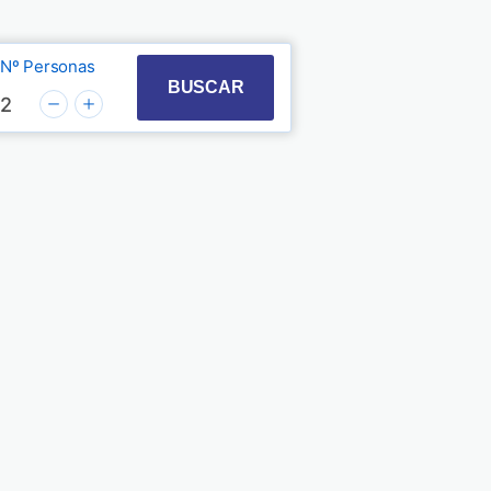
Nº Personas
t with the calendar and select a date. Press the quest
 to interact with the calendar and select a date. Pre
BUSCAR
2