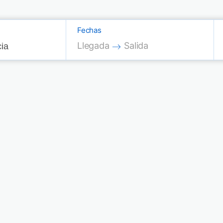
Fechas
Press the down arrow key to interac
Press the down arrow key
Llegada
Salida