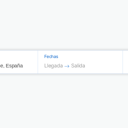
Fechas
Press the down arrow key to interac
Press the down arrow key
Llegada
Salida