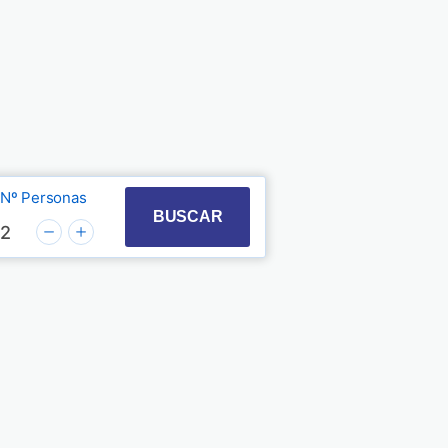
Nº Personas
t with the calendar and select a date. Press the quest
 to interact with the calendar and select a date. Pre
BUSCAR
2