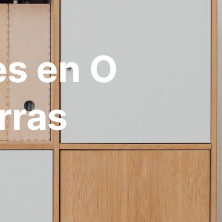
es en O
rras