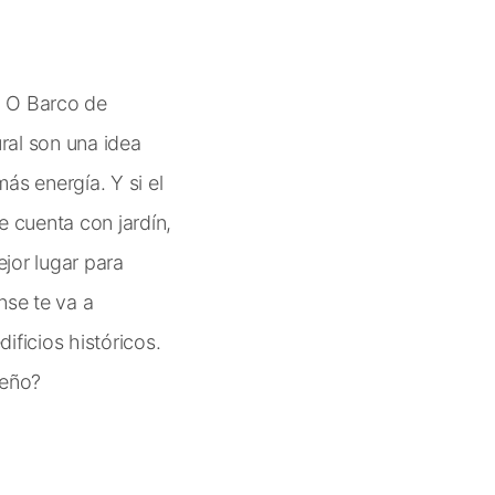
n O Barco de
ral son una idea
ás energía. Y si el
e cuenta con jardín,
ejor lugar para
nse te va a
ficios históricos.
ueño?