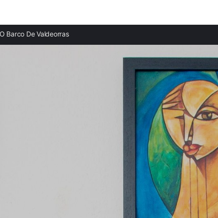
Ciudades destacadas
O Barco De Valdeorras
Casas rurales en Las Médulas
Casas rurales en A Pobra de Trives
Casas rurales en Villafranca del Bierzo
Casas rurales en Folgoso do Caurel
Casas rurales en Carracedelo
Casas rurales en Porto
Casas rurales en Cacabelos
Casas rurales en Pedrafita do Cebreiro