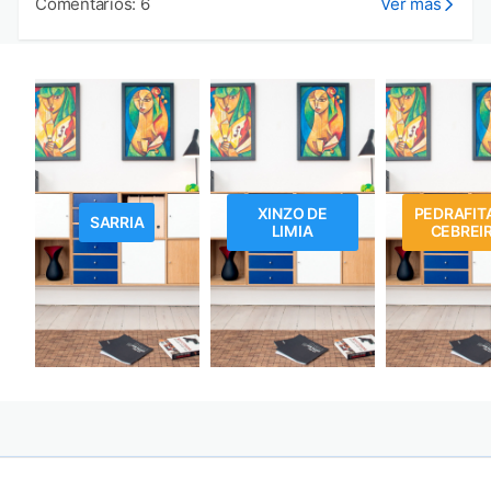
Comentarios: 6
Ver más
XINZO DE
PEDRAFIT
SARRIA
LIMIA
CEBREI