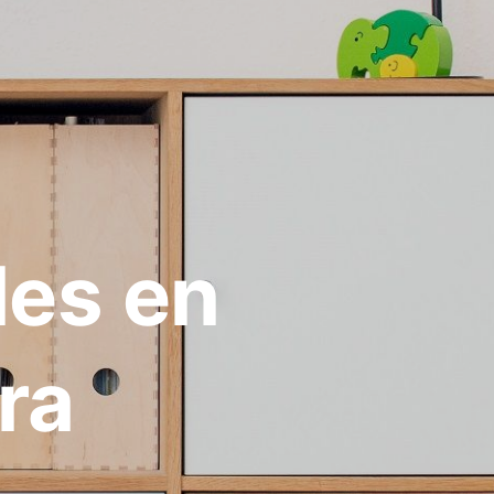
les en
ra