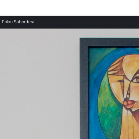
Ciudades destacadas
Palau Sabardera
Casas rurales en El Mas Fumats
Casas rurales en El Port de la Selva
Casas rurales en Llançà
Casas rurales en Empuriabrava
Casas rurales en Roses
Casas rurales en Garriguella
Casas rurales en Castelló d'Empúries
Casas rurales en Perelada