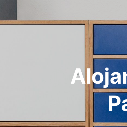
Aloja
P