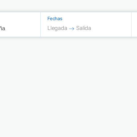
Fechas
Press the down arrow key to interac
Press the down arrow key
Llegada
Salida