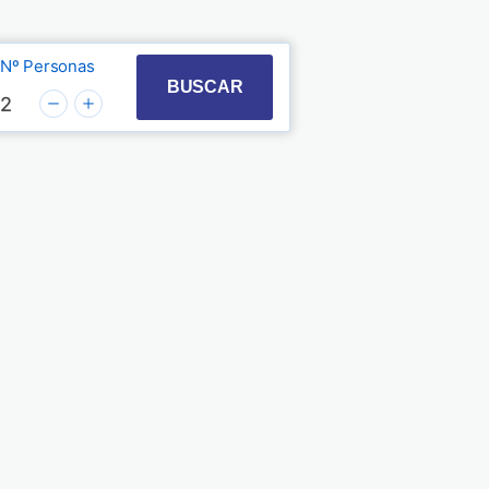
Nº Personas
t with the calendar and select a date. Press the quest
 to interact with the calendar and select a date. Pre
BUSCAR
2