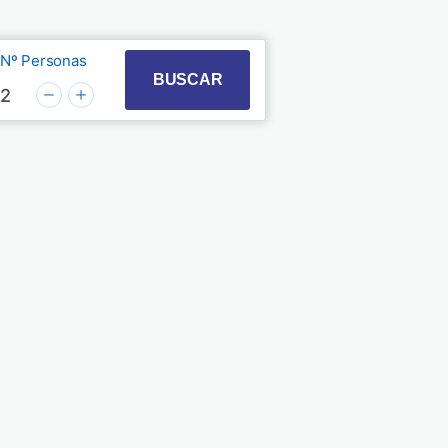
Nº Personas
t with the calendar and select a date. Press the quest
 to interact with the calendar and select a date. Pre
BUSCAR
2