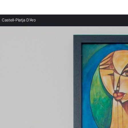
Ciudades destacadas
Castell-Platja D'Aro
Casas rurales en S'Agaró
Casas rurales en Santa Cristina d'Aro
Casas rurales en Sant Feliu de Guíxols
Casas rurales en Calonge
Casas rurales en Sant Antoni de Calonge
Casas rurales en Palamós
Casas rurales en Llagostera
Casas rurales en Tossa de Mar