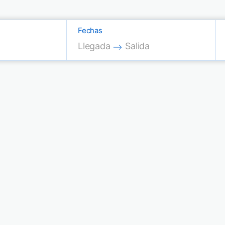
Fechas
Press the down arrow key to interac
Press the down arrow key
Llegada
Salida