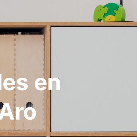
les en
'Aro