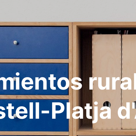
mientos rura
tell-Platja d